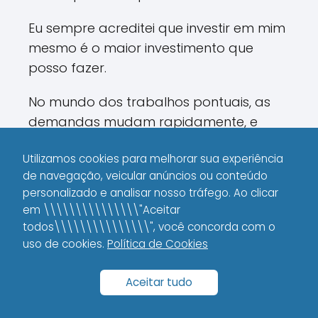
Eu sempre acreditei que investir em mim
mesmo é o maior investimento que
posso fazer.
No mundo dos trabalhos pontuais, as
demandas mudam rapidamente, e
acompanhar essas mudanças é vital.
Utilizamos cookies para melhorar sua experiência
de navegação, veicular anúncios ou conteúdo
Formação e Cursos Online
personalizado e analisar nosso tráfego. Ao clicar
em \\\\\\\\\\\\\\\"Aceitar
Plataformas como Udemy e
todos\\\\\\\\\\\\\\\", você concorda com o
Coursera:
São ótimas para
uso de cookies.
Política de Cookies
adquirir novos conhecimentos e
aprimorar suas habilidades.
Aceitar tudo
Workshops e Webinars:
Participar