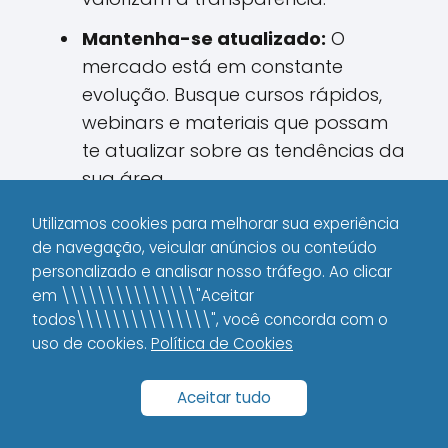
Mantenha-se atualizado:
O
mercado está em constante
evolução. Busque cursos rápidos,
webinars e materiais que possam
te atualizar sobre as tendências da
sua área.
Aprenda a lidar com feedbacks:
Utilizamos cookies para melhorar sua experiência
Nem sempre os clientes vão elogiar.
de navegação, veicular anúncios ou conteúdo
personalizado e analisar nosso tráfego. Ao clicar
Use os feedbacks, mesmo os
em \\\\\\\\\\\\\\\"Aceitar
negativos, como uma
todos\\\\\\\\\\\\\\\", você concorda com o
oportunidade de aprimoramento.
uso de cookies.
Política de Cookies
Planeje financeiramente:
Organize seus ganhos e despesas,
Aceitar tudo
criando um controle financeiro