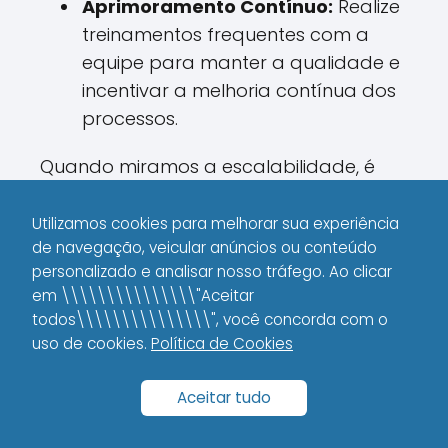
Aprimoramento Contínuo:
Realize
treinamentos frequentes com a
equipe para manter a qualidade e
incentivar a melhoria contínua dos
processos.
Quando miramos a escalabilidade, é
essencial pensar de forma inteligente e
rápida, sem perder a essência do que
Utilizamos cookies para melhorar sua experiência
de navegação, veicular anúncios ou conteúdo
torna o seu produto único.
personalizado e analisar nosso tráfego. Ao clicar
em \\\\\\\\\\\\\\\"Aceitar
A Importância de Medir
todos\\\\\\\\\\\\\\\", você concorda com o
uso de cookies.
Política de Cookies
Resultados e Ajustar
Estratégias
Aceitar tudo
Uma das maiores lições que aprendi foi