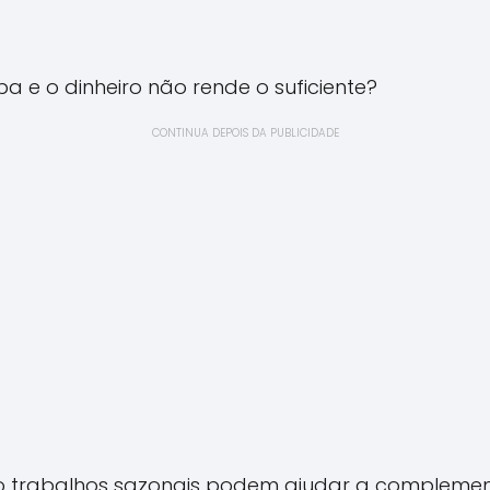
a e o dinheiro não rende o suficiente?
CONTINUA DEPOIS DA PUBLICIDADE
 trabalhos sazonais podem ajudar a complemen