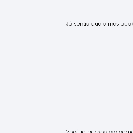
Já sentiu que o mês acab
Você já pensou em como