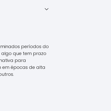
rminados períodos do
em algo que tem prazo
rnativa para
m em épocas de alta
outros.