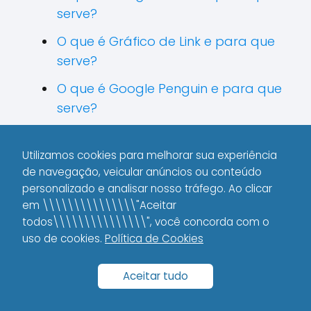
serve?
O que é Gráfico de Link e para que
serve?
O que é Google Penguin e para que
serve?
O que é Feed RSS e para que serve?
Utilizamos cookies para melhorar sua experiência
O que é Google FRED e para que
de navegação, veicular anúncios ou conteúdo
serve?
personalizado e analisar nosso tráfego. Ao clicar
em \\\\\\\\\\\\\\\"Aceitar
O que é Frota de Backlinks e para
todos\\\\\\\\\\\\\\\", você concorda com o
que serve?
uso de cookies.
Política de Cookies
O que é Frequência de Publicação
Aceitar tudo
e para que serve?
O que é Fator Social e para que