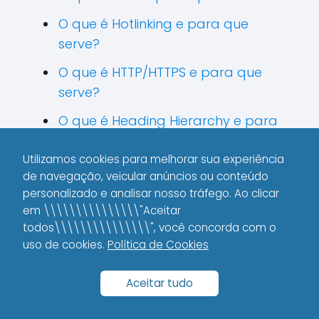
O que é Hotlinking e para que
serve?
O que é HTTP/HTTPS e para que
serve?
O que é Heading Hierarchy e para
que serve?
Utilizamos cookies para melhorar sua experiência
O que é Indexação e para que
de navegação, veicular anúncios ou conteúdo
serve?
personalizado e analisar nosso tráfego. Ao clicar
em \\\\\\\\\\\\\\\"Aceitar
O que é Hotspot e para que serve?
todos\\\\\\\\\\\\\\\", você concorda com o
uso de cookies.
Política de Cookies
O que é Intenção de Busca e para
que serve?
Aceitar tudo
O que é Hub de Conteúdo e para
que serve?