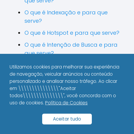
que serve?
O que é Indexação e para que
serve?
O que é Hotspot e para que serve?
O que é Intenção de Busca e para
que serve?
O que é Hub de Conteúdo e para
Utilizamos cookies para melhorar sua experiência
que serve?
de navegação, veicular anúncios ou conteúdo
personalizado e analisar nosso tráfego. Ao clicar
O que é Imagem SEO e para que
em \\\\\\\\\\\\\\\"Aceitar
serve?
todos\\\\\\\\\\\\\\\", você concorda com o
uso de cookies.
Política de Cookies
O que é Inbound Marketing e para
que serve?
Aceitar tudo
O que é Índice de Qualidade e para